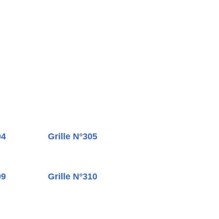
04
Grille N°305
09
Grille N°310