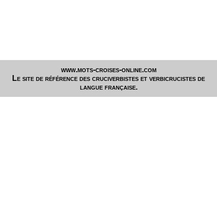
www.mots-croises-online.com
Le site de référence des cruciverbistes et verbicrucistes de
langue française.