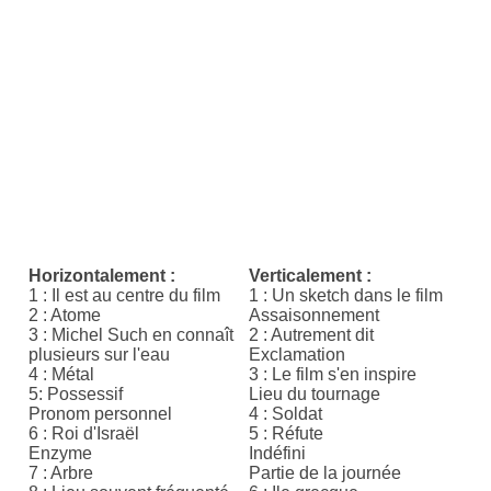
Horizontalement :
Verticalement :
1 : Il est au centre du film
1 : Un sketch dans le film
2 : Atome
Assaisonnement
3 : Michel Such en connaît
2 : Autrement dit
plusieurs sur l'eau
Exclamation
4 : Métal
3 : Le film s'en inspire
5: Possessif
Lieu du tournage
Pronom personnel
4 : Soldat
6 : Roi d'Israël
5 : Réfute
Enzyme
Indéfini
7 : Arbre
Partie de la journée