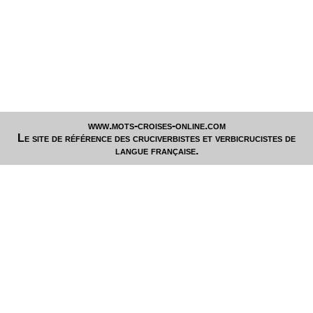
www.mots-croises-online.com
Le site de référence des cruciverbistes et verbicrucistes de
langue française.