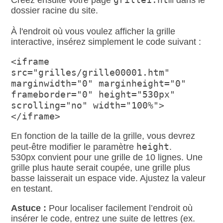
Créez ensuite votre page
dans le
dossier racine du site.
À l'endroit où vous voulez afficher la grille
interactive, insérez simplement le code suivant :
<iframe
src="grilles/grille00001.htm"
marginwidth="0" marginheight="0"
frameborder="0" height="530px"
scrolling="no" width="100%">
</iframe>
En fonction de la taille de la grille, vous devrez
height
peut‑être modifier le paramètre
.
530px convient pour une grille de 10 lignes. Une
grille plus haute serait coupée, une grille plus
basse laisserait un espace vide. Ajustez la valeur
en testant.
Astuce :
Pour localiser facilement l’endroit où
insérer le code, entrez une suite de lettres (ex.