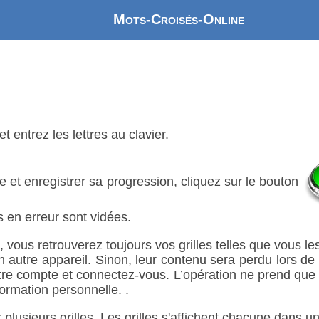
Mots-Croisés-Online
t entrez les lettres au clavier.
lle et enregistrer sa progression, cliquez sur le bouton
es en erreur sont vidées.
 vous retrouverez toujours vos grilles telles que vous l
autre appareil. Sinon, leur contenu sera perdu lors de v
votre compte et connectez-vous. L’opération ne prend qu
ormation personnelle. .
plusieurs grilles. Les grilles s'affichent chacune dans u