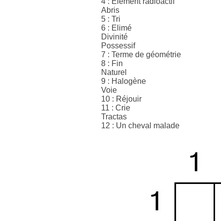
4 : Elément radioactif
Abris
5 : Tri
6 : Elimé
Divinité
Possessif
7 : Terme de géométrie
8 : Fin
Naturel
9 : Halogène
Voie
10 : Réjouir
11 : Crie
Tractas
12 : Un cheval malade