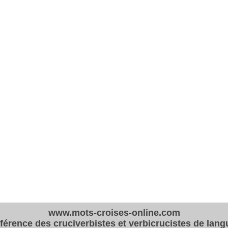
www.mots-croises-online.com
éférence des cruciverbistes et verbicrucistes de lang