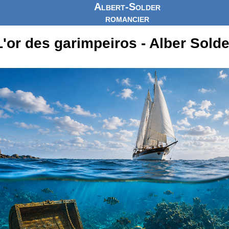
Albert-Solder
romancier
L'or des garimpeiros - Alber Solde