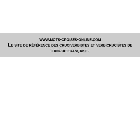
www.mots-croises-online.com
Le site de référence des cruciverbistes et verbicrucistes de
langue française.