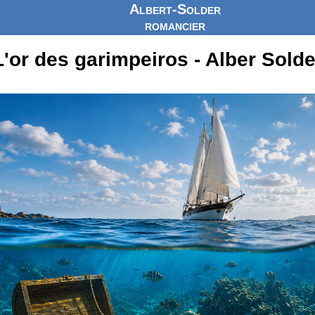
Albert-Solder
romancier
L'or des garimpeiros - Alber Solde