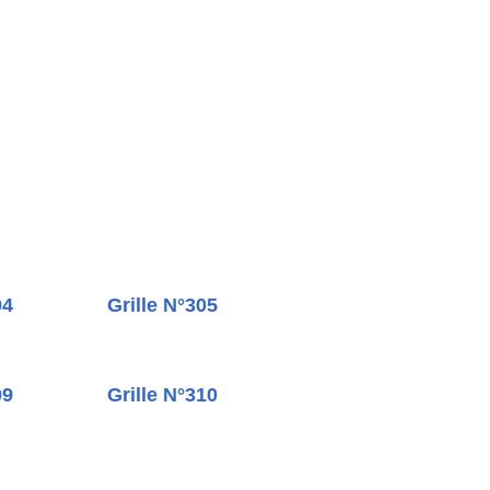
04
Grille N°305
09
Grille N°310