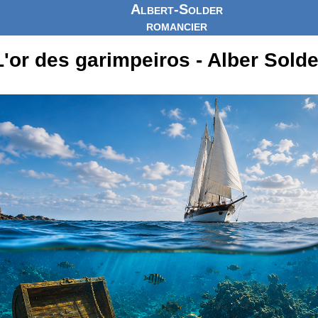
Albert-Solder
romancier
L'or des garimpeiros - Alber Solde