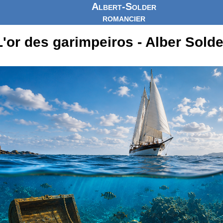
Albert-Solder
romancier
L'or des garimpeiros - Alber Solde