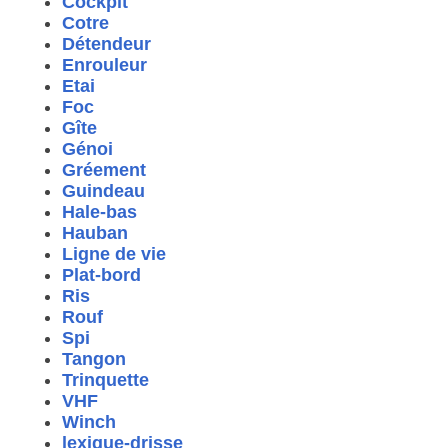
Cockpit
Cotre
Détendeur
Enrouleur
Etai
Foc
Gîte
Génoi
Gréement
Guindeau
Hale-bas
Hauban
Ligne de vie
Plat-bord
Ris
Rouf
Spi
Tangon
Trinquette
VHF
Winch
lexique-drisse