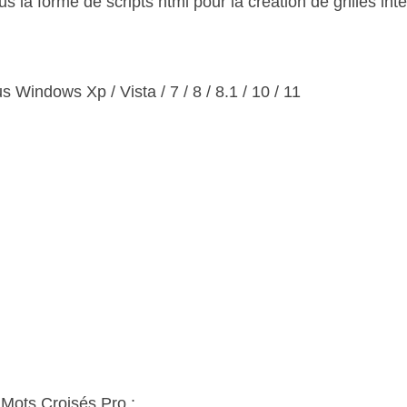
us la forme de scripts html pour la création de grilles int
s Windows Xp / Vista / 7 / 8 / 8.1 / 10 / 11
Mots Croisés Pro :