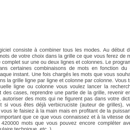
logiciel consiste à combiner tous les modes. Au début de
mots de votre choix dans la grille ce que vous ferez de
e complet sur une ou deux lignes et colonnes. Le progr
 dans certaines combinaisons de mots en fonction du
chaque instant. Une fois chargés les mots que vous souh
s la grille ligne par ligne et colonne par colonne. Vous 
uelle ligne ou colonne vous voulez lancer la reche
es cases, reprendre une partie de la grille, revenir en
, autoriser des mots qui ne figurent pas dans votre dict
ait si vous êtes déjà verbicruciste (auteur de grilles), 
vous le faisiez à la main mais en profitant de la puiss
mportant que ce que vous connaissez et à la vitesse d
 420000 mots que vous pouvez encore compléter ave
aire technique, etc..).