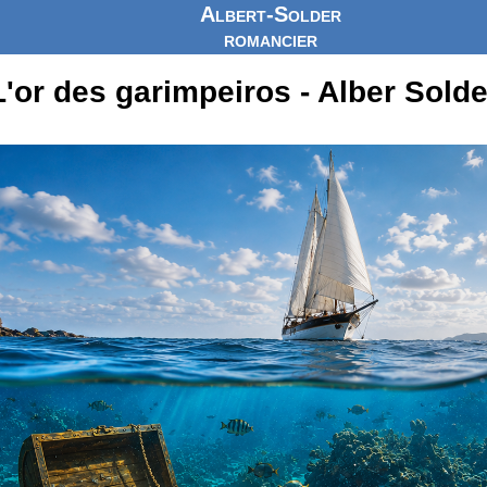
Albert-Solder
romancier
L'or des garimpeiros - Alber Solde