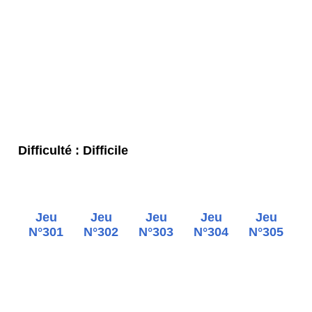
Difficulté : Difficile
Jeu
Jeu
Jeu
Jeu
Jeu
N°301
N°302
N°303
N°304
N°305