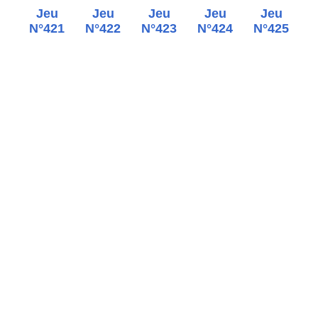
Jeu
Jeu
Jeu
Jeu
Jeu
N°421
N°422
N°423
N°424
N°425