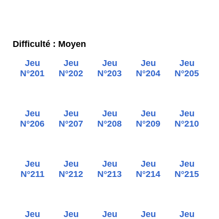
Difficulté : Moyen
Jeu
Jeu
Jeu
Jeu
Jeu
N°201
N°202
N°203
N°204
N°205
Jeu
Jeu
Jeu
Jeu
Jeu
N°206
N°207
N°208
N°209
N°210
Jeu
Jeu
Jeu
Jeu
Jeu
N°211
N°212
N°213
N°214
N°215
Jeu
Jeu
Jeu
Jeu
Jeu