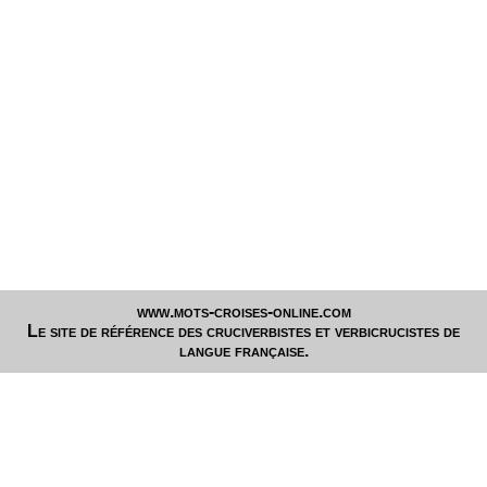
www.mots-croises-online.com
Le site de référence des cruciverbistes et verbicrucistes de
langue française.