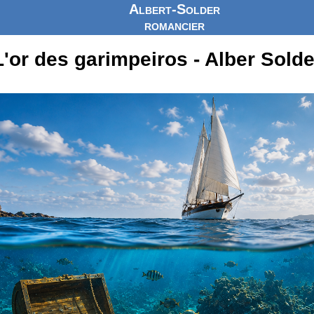
Albert-Solder
romancier
L'or des garimpeiros - Alber Solde