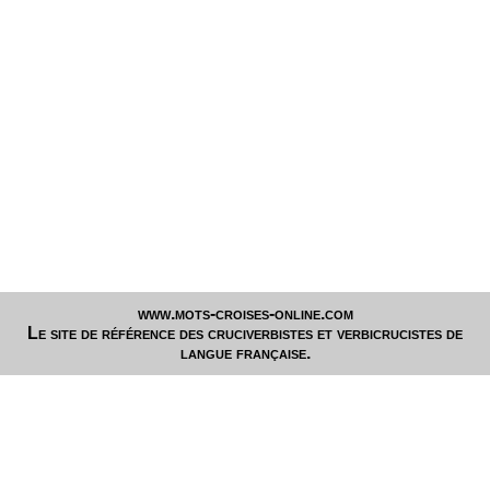
www.mots-croises-online.com
Le site de référence des cruciverbistes et verbicrucistes de
langue française.