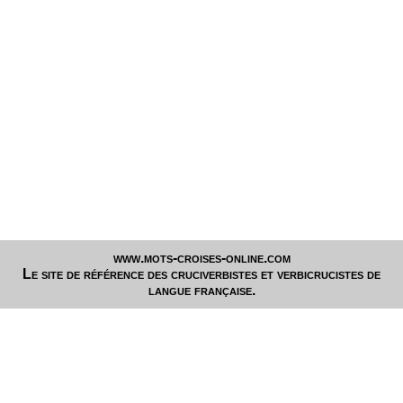
www.mots-croises-online.com
Le site de référence des cruciverbistes et verbicrucistes de
langue française.