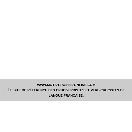
www.mots-croises-online.com
Le site de référence des cruciverbistes et verbicrucistes de
langue française.