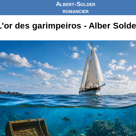
Albert-Solder
romancier
L'or des garimpeiros - Alber Solde