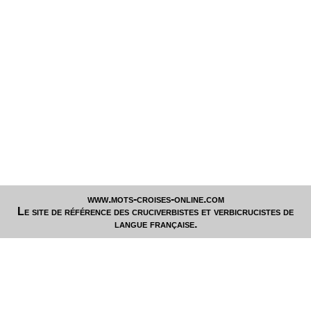
www.mots-croises-online.com
Le site de référence des cruciverbistes et verbicrucistes de
langue française.