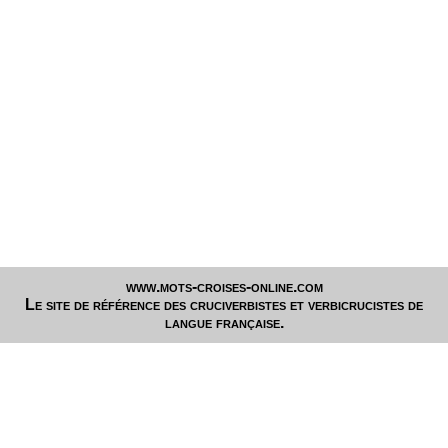
www.mots-croises-online.com
Le site de référence des cruciverbistes et verbicrucistes de
langue française.