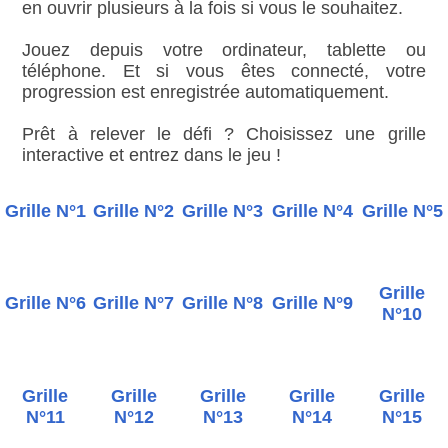
en ouvrir plusieurs à la fois si vous le souhaitez.
Jouez depuis votre ordinateur, tablette ou
téléphone. Et si vous êtes connecté, votre
progression est enregistrée automatiquement.
Prêt à relever le défi ? Choisissez une grille
interactive et entrez dans le jeu !
Grille N°1
Grille N°2
Grille N°3
Grille N°4
Grille N°5
Grille
Grille N°6
Grille N°7
Grille N°8
Grille N°9
N°10
Grille
Grille
Grille
Grille
Grille
N°11
N°12
N°13
N°14
N°15