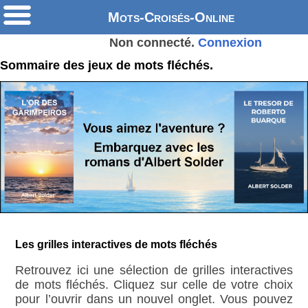
Mots-Croisés-Online
Non connecté.
Connexion
Sommaire des jeux de mots fléchés.
Les grilles interactives de mots fléchés
Retrouvez ici une sélection de grilles interactives
de mots fléchés. Cliquez sur celle de votre choix
pour l’ouvrir dans un nouvel onglet. Vous pouvez