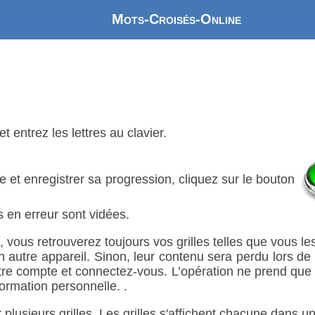
Mots-Croisés-Online
t entrez les lettres au clavier.
lle et enregistrer sa progression, cliquez sur le bouton
es en erreur sont vidées.
 vous retrouverez toujours vos grilles telles que vous l
autre appareil. Sinon, leur contenu sera perdu lors de v
votre compte et connectez-vous. L’opération ne prend qu
ormation personnelle. .
plusieurs grilles. Les grilles s'affichent chacune dans u