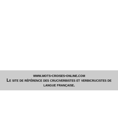
www.mots-croises-online.com
Le site de référence des cruciverbistes et verbicrucistes de
langue française.