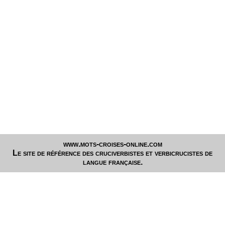
www.mots-croises-online.com
Le site de référence des cruciverbistes et verbicrucistes de
langue française.