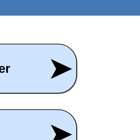
➤
er
➤