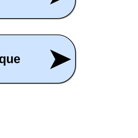
➤
rque