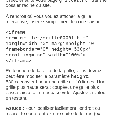
Créez ensuite votre page
dans le
dossier racine du site.
À l'endroit où vous voulez afficher la grille
interactive, insérez simplement le code suivant :
<iframe
src="grilles/grille00001.htm"
marginwidth="0" marginheight="0"
frameborder="0" height="530px"
scrolling="no" width="100%">
</iframe>
En fonction de la taille de la grille, vous devrez
height
peut‑être modifier le paramètre
.
530px convient pour une grille de 10 lignes. Une
grille plus haute serait coupée, une grille plus
basse laisserait un espace vide. Ajustez la valeur
en testant.
Astuce :
Pour localiser facilement l’endroit où
insérer le code, entrez une suite de lettres (ex.