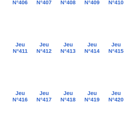
N°406
N°407
N°408
N°409
N°410
Jeu
Jeu
Jeu
Jeu
Jeu
N°411
N°412
N°413
N°414
N°415
Jeu
Jeu
Jeu
Jeu
Jeu
N°416
N°417
N°418
N°419
N°420