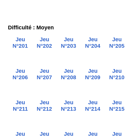
Difficulté : Moyen
Jeu
Jeu
Jeu
Jeu
Jeu
N°201
N°202
N°203
N°204
N°205
Jeu
Jeu
Jeu
Jeu
Jeu
N°206
N°207
N°208
N°209
N°210
Jeu
Jeu
Jeu
Jeu
Jeu
N°211
N°212
N°213
N°214
N°215
Jeu
Jeu
Jeu
Jeu
Jeu