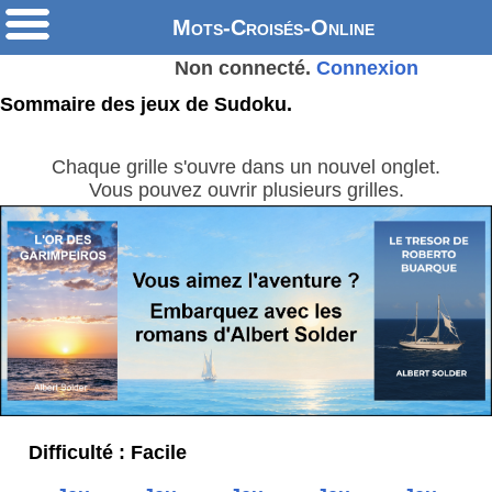
Mots-Croisés-Online
Non connecté.
Connexion
Sommaire des jeux de Sudoku.
Chaque grille s'ouvre dans un nouvel onglet.
Vous pouvez ouvrir plusieurs grilles.
Difficulté : Facile