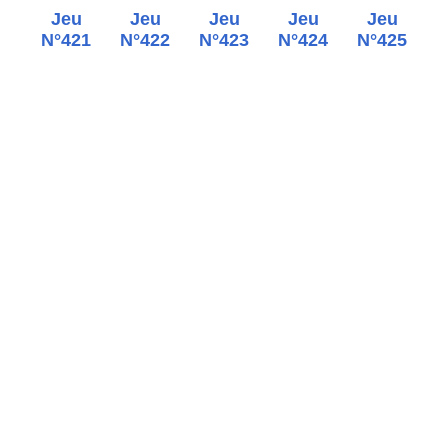
Jeu
Jeu
Jeu
Jeu
Jeu
N°421
N°422
N°423
N°424
N°425