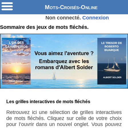
Mots-Croisés-Online
Non connecté.
Connexion
Sommaire des jeux de mots fléchés.
Les grilles interactives de mots fléchés
Retrouvez ici une sélection de grilles interactives
de mots fléchés. Cliquez sur celle de votre choix
pour l’ouvrir dans un nouvel onglet. Vous pouvez