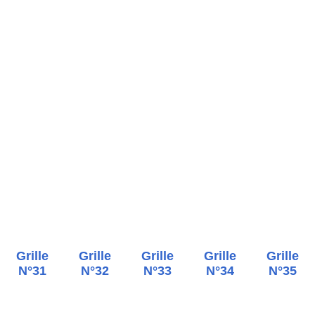
Grille
Grille
Grille
Grille
Grille
N°31
N°32
N°33
N°34
N°35