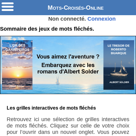
Mots-Croisés-Online
Non connecté.
Connexion
Sommaire des jeux de mots fléchés.
Les grilles interactives de mots fléchés
Retrouvez ici une sélection de grilles interactives
de mots fléchés. Cliquez sur celle de votre choix
pour l’ouvrir dans un nouvel onglet. Vous pouvez