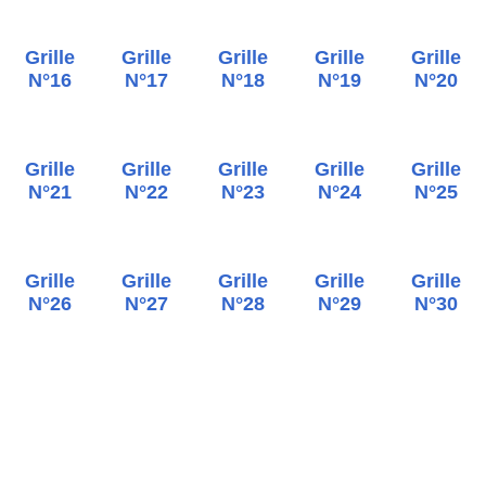
Grille
Grille
Grille
Grille
Grille
N°16
N°17
N°18
N°19
N°20
Grille
Grille
Grille
Grille
Grille
N°21
N°22
N°23
N°24
N°25
Grille
Grille
Grille
Grille
Grille
N°26
N°27
N°28
N°29
N°30