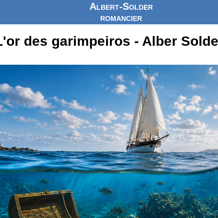
Albert-Solder
romancier
L'or des garimpeiros - Alber Solde