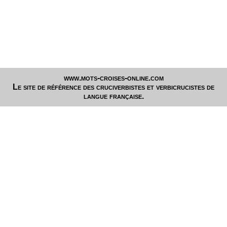
www.mots-croises-online.com
Le site de référence des cruciverbistes et verbicrucistes de
langue française.