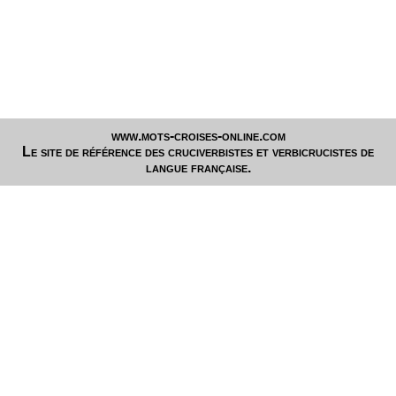
www.mots-croises-online.com
Le site de référence des cruciverbistes et verbicrucistes de
langue française.