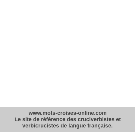
www.mots-croises-online.com
Le site de référence des cruciverbistes et
verbicrucistes de langue française.